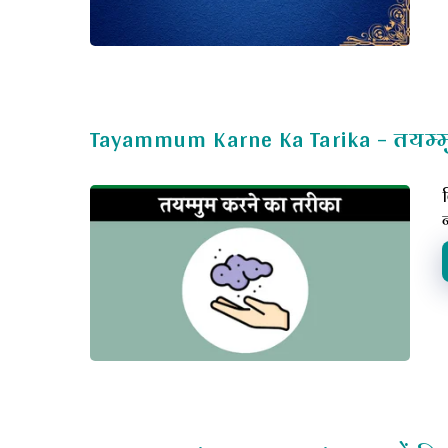
Tayammum Karne Ka Tarika – तयम्