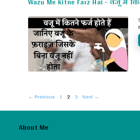
Wazu Me Kitne Farz Hai – वजू में कित
Page
Page
Page
←
Previous
1
2
3
Next
→
About Me