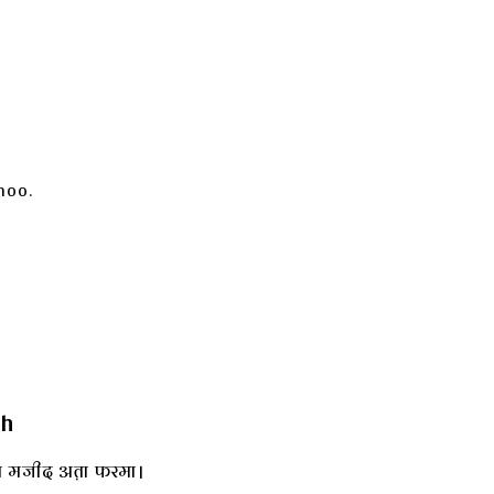
hoo.
th
ें मजीद अत़ा फरमा।