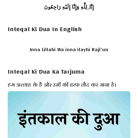
إِنَّا ِلِلَّٰهِ وَإِنَّا إِلَيْهِ رَاجِعُونَ
Inteqal Ki Dua In English
Inna Lillahi Wa inna ilayhi Raji'un
Inteqal Ki Dua Ka Tarjuma
हम अल्लाह के हैं और उसी की तरफ लौट कर जाना है।