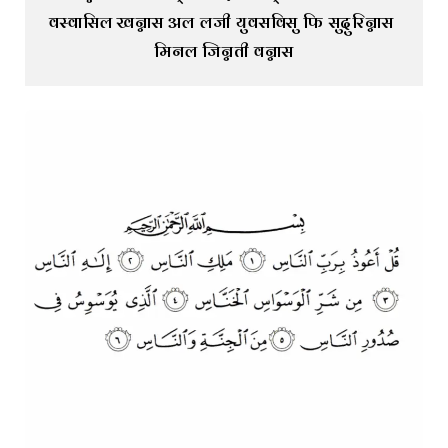
वस्वासिल खन्नास अल लजी युवसविसु फि सुदुरिन्नास 
मिनल जिन्नती वन्नास