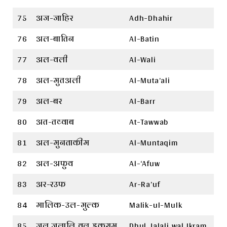
75
अज-जाहिर
Adh-Dhahir
76
अल-बातिन
Al-Batin
77
अल-वली
Al-Wali
78
अल-मुतअली
Al-Muta’ali
79
अल-बर
Al-Barr
80
अत-तव्वाब
At-Tawwab
81
अल-मुनताकीम
Al-Muntaqim
82
अल-अफुव
Al-‘Afuw
83
अर-रउफ
Ar-Ra’uf
84
मालिक-उल-मुल्क
Malik-ul-Mulk
85
जुल जलालि वल इकराम
Dhul Jalali wal Ikram