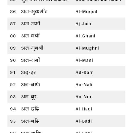
86
अल-मुकसीत
Al-Muqsit
87
अज-जमी
Aj-Jami
88
अल-गनी
Al-Ghani
89
अल-मुगनी
Al-Mughni
90
अल-मनी
Al-Mani
91
अद-दर
Ad-Darr
92
अन-नफि
An-Nafi
93
अन-नूर
An-Nur
94
अल-हदि
Al-Hadi
95
अल-बदि
Al-Badi