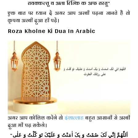
तवक्कल्तु व अला रिज्कि क अफ तरतू”
एक बात पर ध्यान दें अगर आप अरबी पढ़ना जानते हैं तो
कृपया अरबी दुआ ही पढ़ें।
Roza Kholne Ki Dua In Arabic
अगर आप कोशिश करेंगे तो
इंशाल्लाह
बहुत आसानी से अरबी
दुआ भी पढ़ सकेंगे।
“اَللّٰهُمَّ اِنِّي لَکَ صُمْتُ وَ بِکَ اٰمَنْتُ وَ عَلَيْکَ تَوَ کّلْتُ وَ عَلٰى