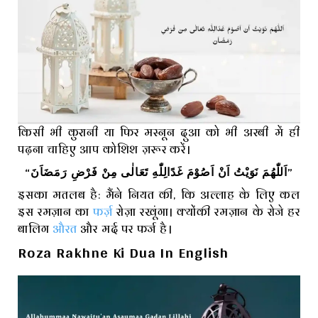
किसी भी कुरानी या फिर मस्नून दुआ को भी अरबी में ही
पढ़ना चाहिए आप कोशिश ज़रूर करें।
“‏اَللّٰهُمَ نَوَيْتُ اَنْ اَصُوْمَ غَدًالِلّٰهِ تَعَالٰى مِنْ فَرْضِ رَمَضَاَنَ”
इसका मतलब है: मैंने नियत की, कि अल्लाह के लिए कल
इस रमज़ान का
फर्ज़
रोज़ा रखूंगा। क्योंकी रमज़ान के रोजे हर
बालिग
औरत
और मर्द पर फर्ज है।
Roza Rakhne Ki Dua In English