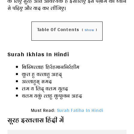
के लिए सुरह अति आवश्यक है इसीलिए इस पैग़ाम को ध्यान
से पढ़िए और याद कर लीजिए।
Table Of Contents
Show
Surah Ikhlas In Hindi
बिस्मिल्लाह हिर्रहमाननिर्रहीम
कुल हु वल्लाहु अहद्
अल्लाहुस् समद
लम य लिद् वलम यूलद
वलम यकुं ल्लहु कुफुवन अहद
Must Read:
Surah Fatiha In Hindi
सूरह इखलास हिंदी में