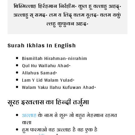
बिस्मिल्लाह हिर्रहमान निर्रहीम• कुल हू वल्लाहु अहद्• 
अल्लाहु स् समद• लम य लिद् वलम यूलद• वलम यकुं 
ल्लहु कुफुवन अहद•
Surah Ikhlas In English
Bismillah Hirahman-nirrahim
Qul Hu Wallahu Ahad•
Allahus Samad•
Lam Y Lid Walam Yulad•
Walam Yaku llahu Kufuwan Ahad•
सूरह इखलास का हिन्दी तर्जुमा
अल्लाह
के नाम से शुरू जो बहुत मेहरबान रहमत
वाला
तुम फरमाओ वह अल्लाह है वह एक है