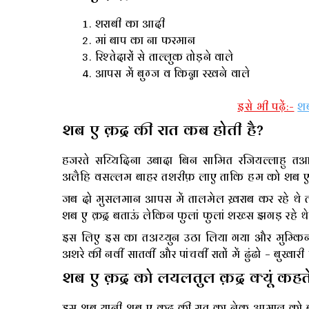
शराबी का आदी
मां बाप का ना फरमान
रिश्तेदारों से ताल्लुक तोड़ने वाले
आपस में बुग्ज व किन्ना रखने वाले
इसे भी पढ़ें:-
शब
शब ए क़द्र की रात कब होती है?
हजरते सय्यिदिना उबादा बिन सामित रजियल्लाहु तआल
अलैहि वसल्लम बाहर तशरीफ़ लाए ताकि हम को शब ए क़द्
जब दो मुसलमान आपस में तालमेल ख़राब कर रहे थे तो
शब ए क़द्र बताऊं लेकिन फुलां फुलां शख्स झगड़ रहे थे
इस लिए इस का तअय्युन उठा लिया गया और मुम्किन 
अशरे की नवीं सातवीं और पांचवीं रातों में ढुंढो – बुखार
शब ए क़द्र को लयलतुल क़द्र क्यूं कहते 
इस शब यानी शब ए क़द्र की रात का नेक आमाल को बारग