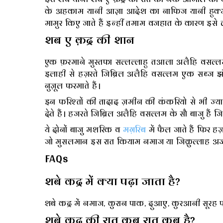
के अहकाम यानी आज्ञा आदेश का नाफिज यानी हुक्म
मामुर किए जाते हैं इन्हीं तमाम वजहात के कारण इसे ल
शब ए क़द्र की शान
एक फ़रमाने मुस्तफा सल्लल्लाहु तआला अलैहि वसल्लम
इलाही से हज़रते जिब्रिल अलैहि वसल्लम एक सब्ज झं
नुज़ूल फरमाते हैं।
इन फरिश्तों की तादाद ज़मीन की कंकरियो से भी ज्य
देते हैं। हजरते जिब्रिल अलैहि वसल्लम के सौ बाजु हैं जि
ये दोनों बाजु मशरिक व
मग़रिब
में फैल जाते हैं फिर हज
जो मुसलमान इस रात कियाम नमाज या जिक्रुल्लाह अज्
FAQs
शबे कद्र में क्या पढ़ा जाता है?
शबे कद्र में नमाज, कुरान पाक, दुआए, कुरआनी सूरह पढ
शबे कद्र की रात कब रात कब है?