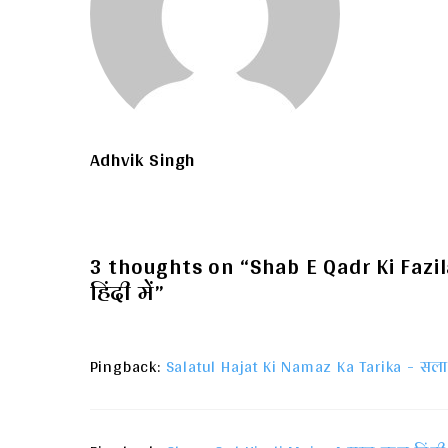
Adhvik Singh
3 thoughts on “Shab E Qadr Ki Fazil
हिंदी में”
Pingback:
Salatul Hajat Ki Namaz Ka Tarika - स