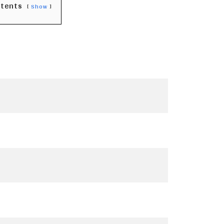
ntents
Show